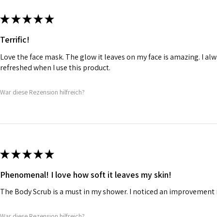
★
★
★
★
★
Terrific!
Love the face mask. The glow it leaves on my face is amazing. I alw
refreshed when I use this product.
War diese Rezension hilfreich?
★
★
★
★
★
Phenomenal! I love how soft it leaves my skin!
The Body Scrub is a must in my shower. I noticed an improvement in
War diese Rezension hilfreich?