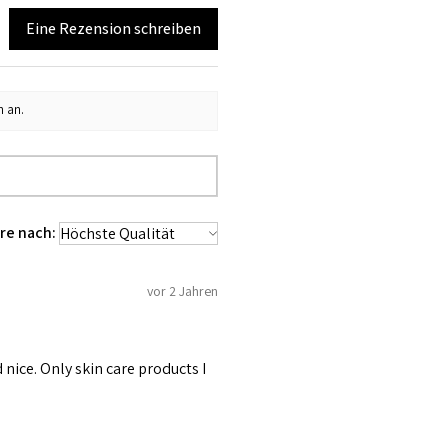
Eine Rezension schreiben
n an.
re nach:
vor 2 Jahren
nice. Only skin care products I