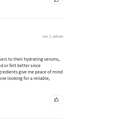
vor 2 Jahren
ers to their hydrating serums,
d or felt better since
ngredients give me peace of mind
e looking for a reliable,