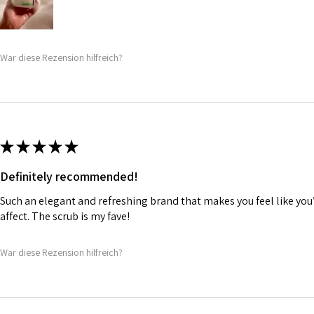
War diese Rezension hilfreich?
★
★
★
★
★
Definitely recommended!
Such an elegant and refreshing brand that makes you feel like you
affect. The scrub is my fave!
War diese Rezension hilfreich?