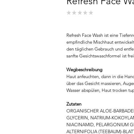
Refresh Face W
★
★
★
★
★
0
Refresh Face Wash ist eine Tiefen
empfindliche Mischhaut entwickelt 
den täglichen Gebrauch und entfe
sanfte Gesichtswaschformel ist fr
Wegbeschreibung
Haut anfeuchten, dann in die Han
über das Gesicht massieren, Auge
Wasser abspülen, Haut trocken tu
Zutaten
ORGANISCHER ALOE-BARBADEN
GLYCERIN, NATRIUM-KOKOYLA
NIACINAMID, PELARGONIUM G
ALTERNIFOLIA (TEEBAUM)-BL