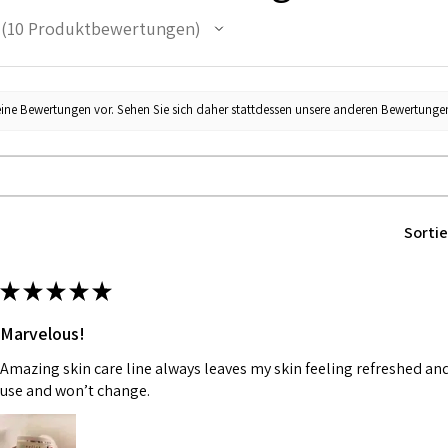
10
Produktbewertungen
10
eine Bewertungen vor. Sehen Sie sich daher stattdessen unsere anderen Bewertunge
Sortie
★
★
★
★
★
Marvelous!
Amazing skin care line always leaves my skin feeling refreshed and 
use and won’t change.