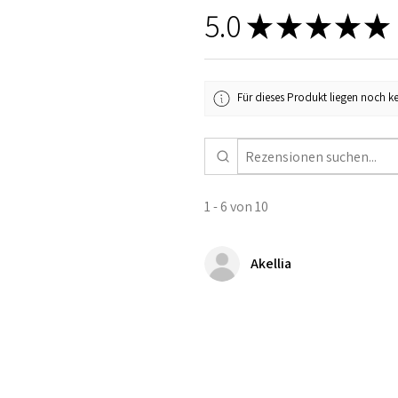
5.0
★
★
★
★
★
Für dieses Produkt liegen noch k
1 - 6 von 10
Akellia