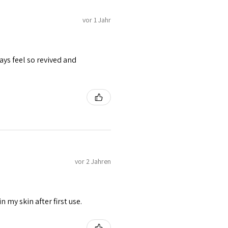
vor 1 Jahr
ays feel so revived and
vor 2 Jahren
 my skin after first use.