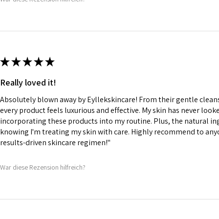
★
★
★
★
★
Really loved it!
Absolutely blown away by Eyllekskincare! From their gentle cleans
every product feels luxurious and effective. My skin has never looke
incorporating these products into my routine. Plus, the natural i
knowing I'm treating my skin with care. Highly recommend to anyon
results-driven skincare regimen!"
War diese Rezension hilfreich?