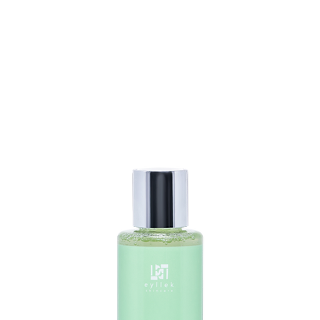
UM
GESCHÄFT
General
BLOG
VERSAND UND