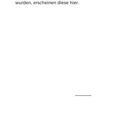
wurden, erscheinen diese hier.
Über Eylek
Eyllek, Inc. Skin Care wurde im Juni 2018 in
Dallas, Texas, von Kellye Stephens gegründet.
Es wurde geschaffen, um den Hautpflegemarkt
mit fortschrittlichen Naturprodukten zu
bedienen.
Newsletter
&gt;
Verbinden