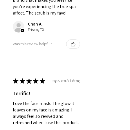
brand that makes you feel like
you’re experiencing the true spa
affect. The scrub is my fave!
Chan A.
Frisco, TX
Was this review helpful?
★
★
★
★
★
πριν από 1 έτος
Terrific!
Love the face mask. The glow it
leaves on my face is amazing. I
always feel so revived and
refreshed when I use this product.