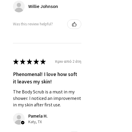
Willie Johnson
Was this review helpful?
★
★
★
★
★
πριν από 2 έτη
Phenomenal! I love how soft
it leaves my skin!
The Body Scrub is a must in my
shower. I noticed an improvement
in my skin after first use.
Pamela H.
Katy, TX