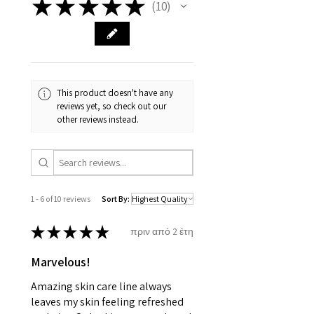
★
★
★
★
★
10
10
This product doesn't have any
reviews yet, so check out our
other reviews instead.
1 - 6 of 10 reviews
Sort By:
★
★
★
★
★
πριν από 2 έτη
Marvelous!
Amazing skin care line always
leaves my skin feeling refreshed