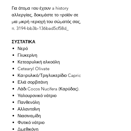
Για άτομα που έχουν a history
αλλεργίας, δοκιμάστε το προϊόν σε
μια μικρή περιοχή του σώματός σας,
π. 3194-bb3b-136bad5cf58d_
ΣΥΣΤΑΤΙΚΑ
Νερό
Γλυκερίνη
Κετεαρυλική αλκοόλη
Cetearyl Olivate
Καπρυλικό/Τριγλυκερίδιο Capric
Ελιά σορβιτάνη
Λάδι Cocos Nucifera (Καρύδας).
Υαλουρονικό νάτριο
Πανθενόλη
Αλλαντοΐνη
Νιασιναμίδη
Φυτικό νάτριο
Διμεθικόνη