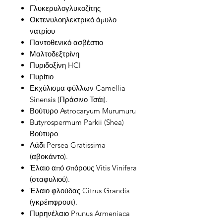
Γλυκερυλογλυκοζίτης
Οκτενυλοηλεκτρικό άμυλο
νατρίου
Παντοθενικό ασβέστιο
Μαλτοδεξτρίνη
Πυριδοξίνη HCI
Πυρίτιο
Εκχύλισμα φύλλων Camellia
Sinensis (Πράσινο Τσάι).
Βούτυρο Astrocaryum Murumuru
Butyrospermum Parkii (Shea)
Βούτυρο
Λάδι Persea Gratissima
(αβοκάντο).
Έλαιο από σπόρους Vitis Vinifera
(σταφυλιού).
Έλαιο φλούδας Citrus Grandis
(γκρέιπφρουτ).
Πυρηνέλαιο Prunus Armeniaca