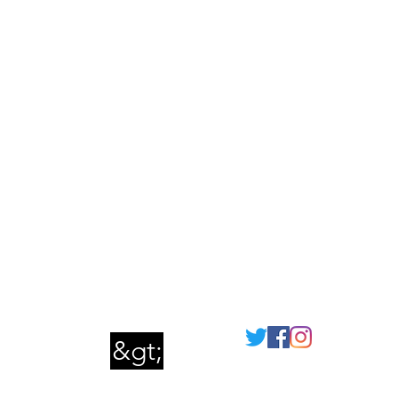
Συνδέω-
συωδεο
μαι
&gt;